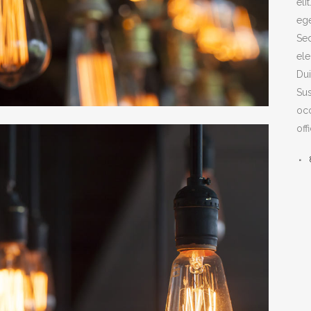
eli
ege
Sed
ele
Dui
Sus
occ
off