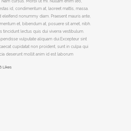
t. Nam cursus. Morbi ut mi. Nullam enim leo,
stas id, condimentum at, laoreet mattis, massa.
 eleifend nonummy diam. Praesent mauris ante,
mentum et, bibendum at, posuere sit amet, nibh.
s tincidunt lectus quis dui viverra vestibulum.
pendisse vulputate aliquam dui.Excepteur sint
aecat cupidatat non proident, sunt in culpa qui
icia deserunt mollit anim id est laborum
8
Likes