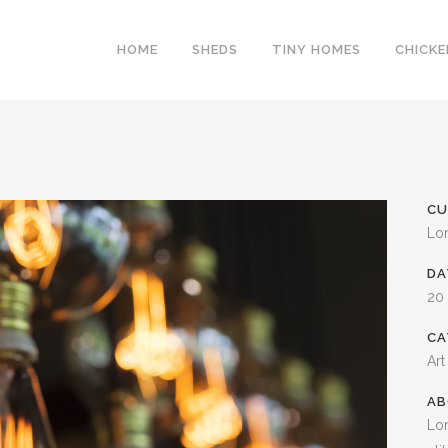
HOME
SHEDS
TINY HOMES
CHICK
CU
Lo
DA
20
CA
Art
AB
Lor